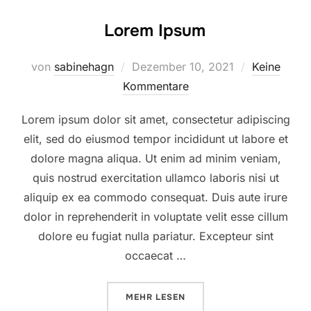
Lorem Ipsum
Veröffentlicht
von
sabinehagn
Dezember 10, 2021
Keine
am
Kommentare
Lorem ipsum dolor sit amet, consectetur adipiscing
elit, sed do eiusmod tempor incididunt ut labore et
dolore magna aliqua. Ut enim ad minim veniam,
quis nostrud exercitation ullamco laboris nisi ut
aliquip ex ea commodo consequat. Duis aute irure
dolor in reprehenderit in voluptate velit esse cillum
dolore eu fugiat nulla pariatur. Excepteur sint
occaecat …
ÜBER „LOREM IPSUM“
MEHR
LESEN