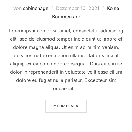
Veröffentlicht
von
sabinehagn
Dezember 10, 2021
Keine
am
Kommentare
Lorem ipsum dolor sit amet, consectetur adipiscing
elit, sed do eiusmod tempor incididunt ut labore et
dolore magna aliqua. Ut enim ad minim veniam,
quis nostrud exercitation ullamco laboris nisi ut
aliquip ex ea commodo consequat. Duis aute irure
dolor in reprehenderit in voluptate velit esse cillum
dolore eu fugiat nulla pariatur. Excepteur sint
occaecat …
ÜBER „LOREM IPSUM“
MEHR
LESEN