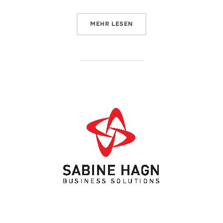
ÜBER „LOREM IPSUM“
MEHR
LESEN